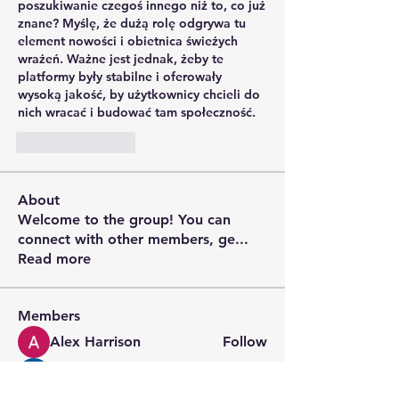
poszukiwanie czegoś innego niż to, co już 
znane? Myślę, że dużą rolę odgrywa tu 
element nowości i obietnica świeżych 
wrażeń. Ważne jest jednak, żeby te 
platformy były stabilne i oferowały 
wysoką jakość, by użytkownicy chcieli do 
nich wracać i budować tam społeczność.
좋아요
답글
About
Welcome to the group! You can
connect with other members, ge
...
Read more
Members
Alex Harrison
Follow
Cecilia Moore.
Follow