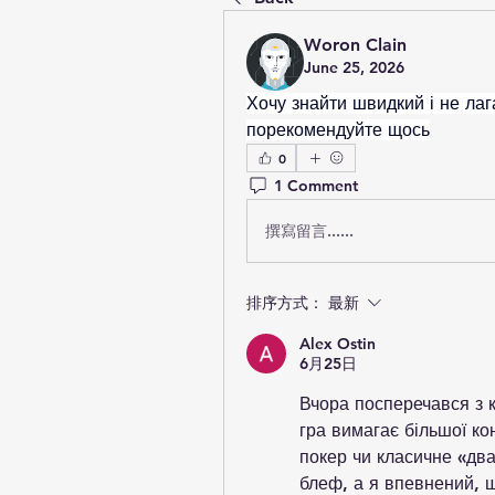
Woron Clain
June 25, 2026
Хочу знайти швидкий і не лаг
порекомендуйте щось
0
1 Comment
撰寫留言......
排序方式：
最新
Alex Ostin
6月25日
Вчора посперечався з к
гра вимагає більшої ко
покер чи класичне «два
блеф, а я впевнений, що