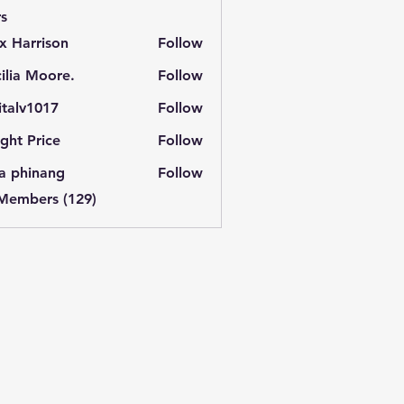
s
x Harrison
Follow
ilia Moore.
Follow
italv1017
Follow
v1017
ght Price
Follow
a phinang
Follow
 Members (129)