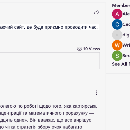
Member
Ale
Cec
аючий сайт, де буде приємно проводити час, 
dig
digital
Wri
10 Views
Ser
See All
олегою по роботі щодо того, яка картярська 
нцентрації та математичного прорахунку — 
дцять одне». Він вважає, що все вирішує 
 чітка стратегія збору очок набагато 