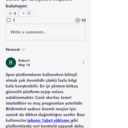
bulunuyor.
0
1
10
Write a comment...
Newest
Robert
May 16
Spor platformlarını kullanırken bilinçli 
olmak çok önemlidir çünkü fazla bilgi 
kafa karıştırabilir. En iyi yöntem birkaç 
güvenilir platform seçip onlara 
odaklanmaktır. Canlı skorlar, temel 
istatistikler ve maç programları yeterlidir. 
Bildirimleri sadece önemli maçlar için 
açmak da dikkat dağınıklığını azaltır. Bazı 
kullanıcılar
 iphone 1xbet yükleme 
gibi 
platformlarda veri kontrolü yaparak daha 