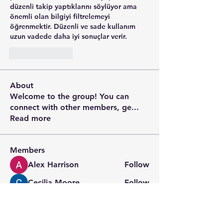
düzenli takip yaptıklarını söylüyor ama 
önemli olan bilgiyi filtrelemeyi 
öğrenmektir. Düzenli ve sade kullanım 
uzun vadede daha iyi sonuçlar verir.
Like
Reply
About
Welcome to the group! You can
connect with other members, ge
...
Read more
Members
Alex Harrison
Follow
Cecilia Moore.
Follow
digitalv1017
Follow
digitalv1017
Wright Price
Follow